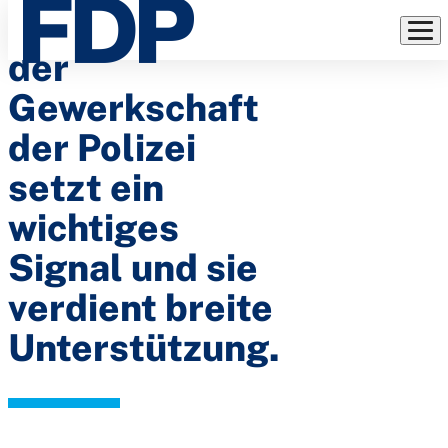
Die Petition
Direkt
zum
der
Inhalt
Gewerkschaft
der Polizei
setzt ein
wichtiges
Signal und sie
verdient breite
Unterstützung.